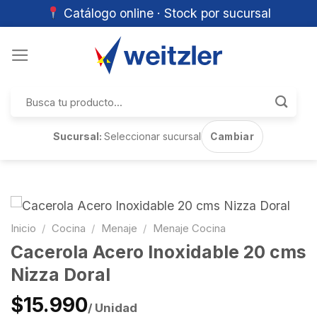
Catálogo online · Stock por sucursal
Skip
to
content
Buscar
por:
Sucursal:
Seleccionar sucursal
Cambiar
Inicio
/
Cocina
/
Menaje
/
Menaje Cocina
Cacerola Acero Inoxidable 20 cms
Nizza Doral
$15.990
/ Unidad