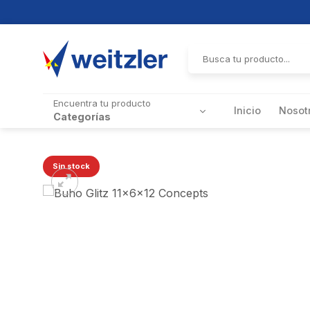
Skip
to
Buscar
por:
content
Encuentra tu producto
Inicio
Nosot
Categorías
Sin stock