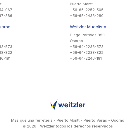
t
Puerto Montt
54-067
+56-65-2252-505
67-386
+56-65-2433-280
sorno
Weitzler Mueblista
Diego Portales 850
Osorno
33-573
+56-64-2233-573
38-822
+56-64-2238-822
6-181
+56-64-2246-181
Más que una ferretería - Puerto Montt - Puerto Varas - Osorno
© 2026 | Weitzler todos los derechos reservados