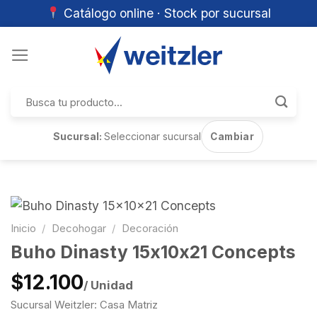
Catálogo online · Stock por sucursal
Skip
to
content
Buscar
por:
Sucursal:
Seleccionar sucursal
Cambiar
Inicio
/
Decohogar
/
Decoración
Buho Dinasty 15x10x21 Concepts
$12.100
/ Unidad
Sucursal Weitzler: Casa Matriz