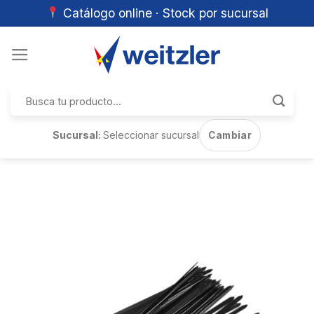
Catálogo online · Stock por sucursal
Skip
to
content
Buscar
por:
Sucursal:
Seleccionar sucursal
Cambiar