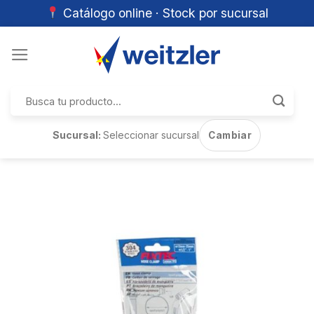
Catálogo online · Stock por sucursal
Skip
to
content
Buscar
por:
Sucursal:
Seleccionar sucursal
Cambiar