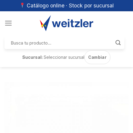
Catálogo online · Stock por sucursal
Skip
to
content
Buscar
por:
Sucursal:
Seleccionar sucursal
Cambiar