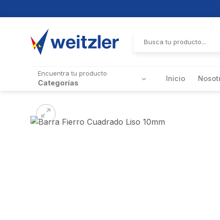
Skip
to
Buscar
por:
content
Encuentra tu producto
Inicio
Nosot
Categorías