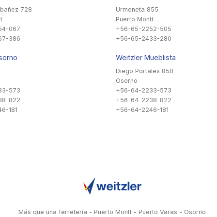
Ibañez 728
Urmeneta 855
t
Puerto Montt
54-067
+56-65-2252-505
67-386
+56-65-2433-280
sorno
Weitzler Mueblista
Diego Portales 850
Osorno
33-573
+56-64-2233-573
38-822
+56-64-2238-822
6-181
+56-64-2246-181
Más que una ferretería - Puerto Montt - Puerto Varas - Osorno