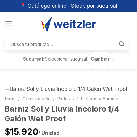
Catálogo online · Stock por sucursal
Skip
to
content
Buscar
por:
Sucursal:
Seleccionar sucursal
Cambiar
Inicio
/
Construcción
/
Pinturas
/
Pinturas y Barnices
Barniz Sol y Lluvia Incoloro 1/4
Galón Wet Proof
$15.920
/ Unidad