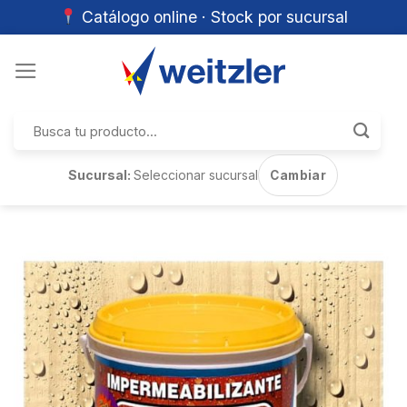
Catálogo online · Stock por sucursal
Skip
to
content
Buscar
por:
Sucursal:
Seleccionar sucursal
Cambiar