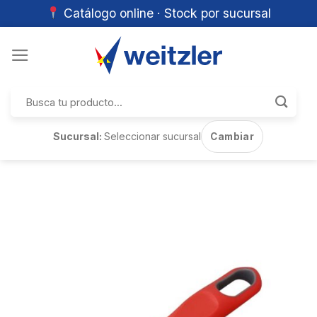
Catálogo online · Stock por sucursal
Skip
to
content
Buscar
por:
Sucursal:
Seleccionar sucursal
Cambiar