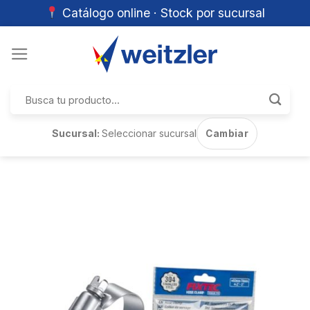
Catálogo online · Stock por sucursal
Skip
to
content
Buscar
por:
Sucursal:
Seleccionar sucursal
Cambiar