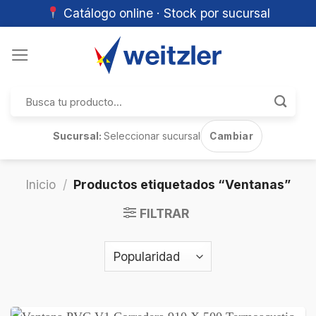
Catálogo online · Stock por sucursal
Skip
to
content
Buscar
por:
Sucursal:
Seleccionar sucursal
Cambiar
Inicio
/
Productos etiquetados “Ventanas”
FILTRAR