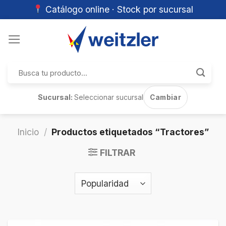
Catálogo online · Stock por sucursal
Skip
to
content
Buscar
por:
Sucursal:
Seleccionar sucursal
Cambiar
Inicio
/
Productos etiquetados “Tractores”
FILTRAR