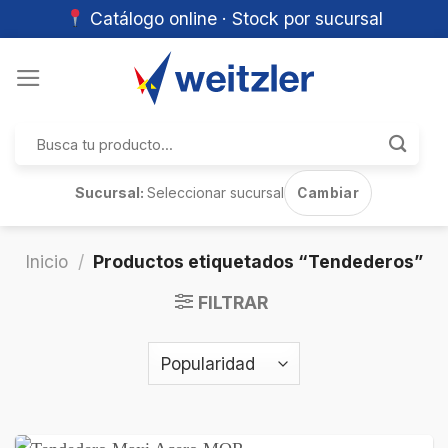
Catálogo online · Stock por sucursal
Skip
to
content
Buscar
por:
Sucursal:
Seleccionar sucursal
Cambiar
Inicio
/
Productos etiquetados “Tendederos”
FILTRAR