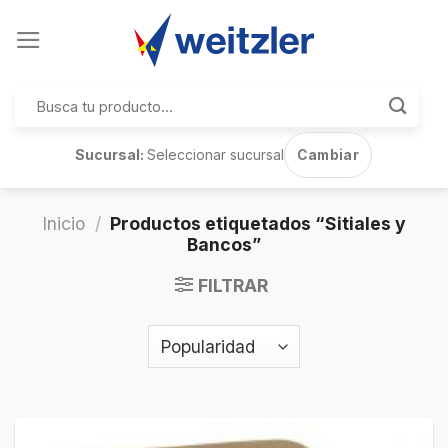
Skip
to
content
Buscar
por:
Sucursal:
Seleccionar sucursal
Cambiar
Inicio
/
Productos etiquetados “Sitiales y
Bancos”
FILTRAR