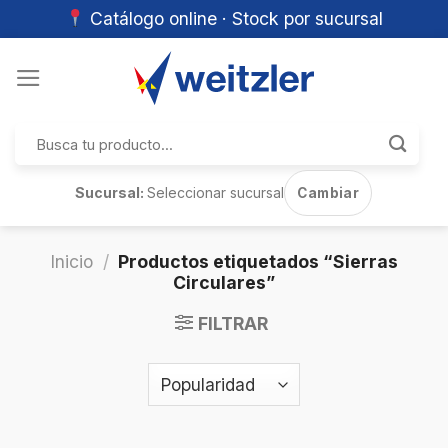
Catálogo online · Stock por sucursal
Skip
to
content
Buscar
por:
Sucursal:
Seleccionar sucursal
Cambiar
Inicio
/
Productos etiquetados “Sierras
Circulares”
FILTRAR