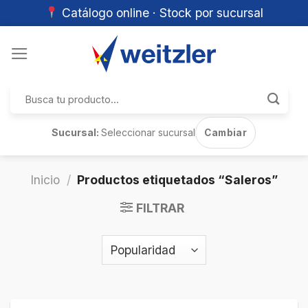
Catálogo online · Stock por sucursal
Skip
to
content
Buscar
por:
Sucursal:
Seleccionar sucursal
Cambiar
Inicio
/
Productos etiquetados “Saleros”
FILTRAR