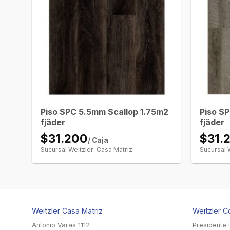
Piso SPC 5.5mm Scallop 1.75m2
Piso S
fjäder
fjäder
$31.200
$31.
/ Caja
Sucursal Weitzler: Casa Matriz
Sucursal 
Weitzler Casa Matriz
Weitzler C
Antonio Varas 1112
Presidente 