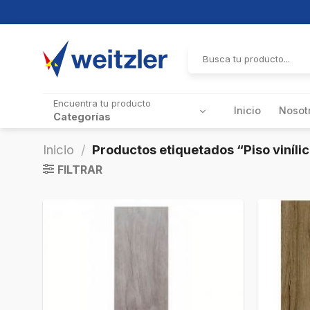
Skip
to
Buscar
por:
content
Encuentra tu producto
Inicio
Nosot
Categorías
Inicio
/
Productos etiquetados “Piso viníli
FILTRAR