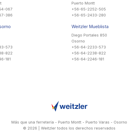
t
Puerto Montt
54-067
+56-65-2252-505
67-386
+56-65-2433-280
sorno
Weitzler Mueblista
Diego Portales 850
Osorno
33-573
+56-64-2233-573
38-822
+56-64-2238-822
6-181
+56-64-2246-181
Más que una ferretería - Puerto Montt - Puerto Varas - Osorno
© 2026 | Weitzler todos los derechos reservados