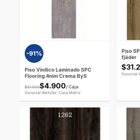
Piso S
-91%
fjäder
$31.
Piso Vinílico Laminado SPC
Sucursal 
Flooring 4mm Crema ByS
$4.900
$51.800
/ Caja
Sucursal Weitzler: Casa Matriz