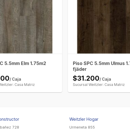
PC 5.5mm Elm 1.75m2
Piso SPC 5.5mm Ulmus 1
fjäder
200
$31.200
/ Caja
/ Caja
Weitzler: Casa Matriz
Sucursal Weitzler: Casa Matriz
onstructor
Weitzler Hogar
Ibañez 728
Urmeneta 855