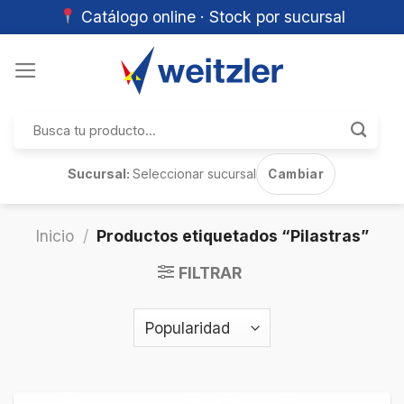
Catálogo online · Stock por sucursal
Skip
to
content
Buscar
por:
Sucursal:
Seleccionar sucursal
Cambiar
Inicio
/
Productos etiquetados “Pilastras”
FILTRAR