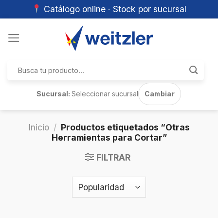
Catálogo online · Stock por sucursal
Skip
to
content
Buscar
por:
Sucursal:
Seleccionar sucursal
Cambiar
Inicio
/
Productos etiquetados “Otras
Herramientas para Cortar”
FILTRAR