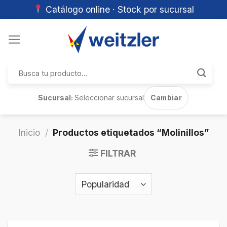
Catálogo online · Stock por sucursal
Skip
to
content
Buscar
por:
Sucursal:
Seleccionar sucursal
Cambiar
Inicio
/
Productos etiquetados “Molinillos”
FILTRAR