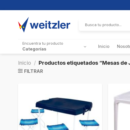
Skip
to
Buscar
por:
content
Encuentra tu producto
Inicio
Nosot
Categorías
Inicio
/
Productos etiquetados “Mesas de 
FILTRAR