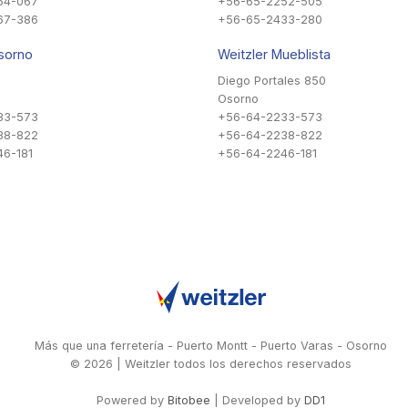
54-067
+56-65-2252-505
67-386
+56-65-2433-280
sorno
Weitzler Mueblista
Diego Portales 850
Osorno
33-573
+56-64-2233-573
38-822
+56-64-2238-822
6-181
+56-64-2246-181
Más que una ferretería - Puerto Montt - Puerto Varas - Osorno
© 2026 | Weitzler todos los derechos reservados
Powered by
Bitobee
| Developed by
DD1