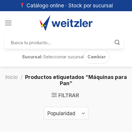
Catálogo online · Stock por sucursal
Skip
to
content
Buscar
por:
Sucursal:
Seleccionar sucursal
Cambiar
Inicio
/
Productos etiquetados “Máquinas para
Pan”
FILTRAR