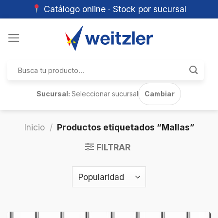
Catálogo online · Stock por sucursal
Skip
to
content
Buscar
por:
Sucursal:
Seleccionar sucursal
Cambiar
Inicio
/
Productos etiquetados “Mallas”
FILTRAR