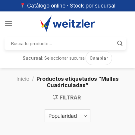
Catálogo online · Stock por sucursal
Skip
to
content
Buscar
por:
Sucursal:
Seleccionar sucursal
Cambiar
Inicio
/
Productos etiquetados “Mallas
Cuadriculadas”
FILTRAR