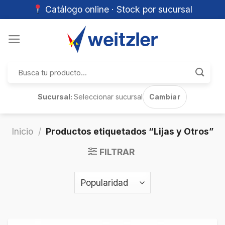
Catálogo online · Stock por sucursal
Skip
to
content
Buscar
por:
Sucursal:
Seleccionar sucursal
Cambiar
Inicio
/
Productos etiquetados “Lijas y Otros”
FILTRAR