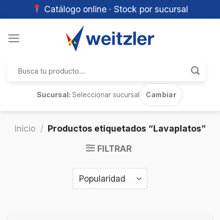
Catálogo online · Stock por sucursal
Skip
to
content
Buscar
por:
Sucursal:
Seleccionar sucursal
Cambiar
Inicio
/
Productos etiquetados “Lavaplatos”
FILTRAR