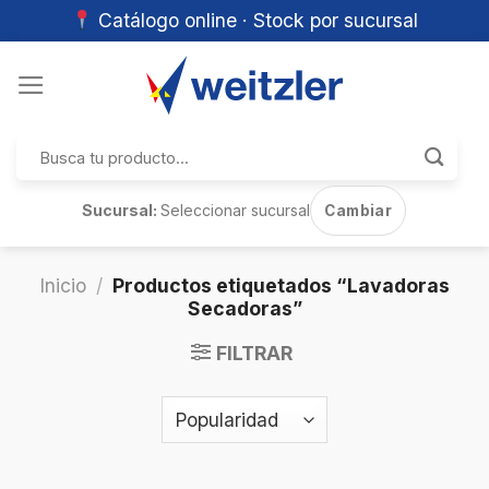
Catálogo online · Stock por sucursal
Skip
to
content
Buscar
por:
Sucursal:
Seleccionar sucursal
Cambiar
Inicio
/
Productos etiquetados “Lavadoras
Secadoras”
FILTRAR