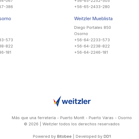
54-067
+56-65-2252-505
67-386
+56-65-2433-280
sorno
Weitzler Mueblista
Diego Portales 850
Osorno
33-573
+56-64-2233-573
38-822
+56-64-2238-822
6-181
+56-64-2246-181
Más que una ferretería - Puerto Montt - Puerto Varas - Osorno
© 2026 | Weitzler todos los derechos reservados
Powered by
Bitobee
| Developed by
DD1