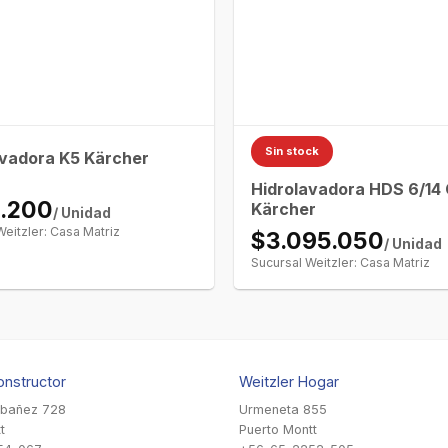
Sin stock
avadora K5 Kärcher
Hidrolavadora HDS 6/14
.200
Kärcher
/ Unidad
Weitzler: Casa Matriz
$3.095.050
/ Unidad
Sucursal Weitzler: Casa Matriz
onstructor
Weitzler Hogar
Ibañez 728
Urmeneta 855
t
Puerto Montt