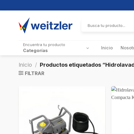
Skip
to
Buscar
por:
content
Encuentra tu producto
Inicio
Nosot
Categorías
Inicio
/
Productos etiquetados “Hidrolava
FILTRAR