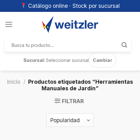
Catálogo online · Stock por sucursal
Skip
to
content
Buscar
por:
Sucursal:
Seleccionar sucursal
Cambiar
Inicio
/
Productos etiquetados “Herramientas
Manuales de Jardín”
FILTRAR