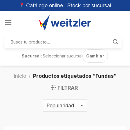
Catálogo online · Stock por sucursal
Skip
to
content
Buscar
por:
Sucursal:
Seleccionar sucursal
Cambiar
Inicio
/
Productos etiquetados “Fundas”
FILTRAR