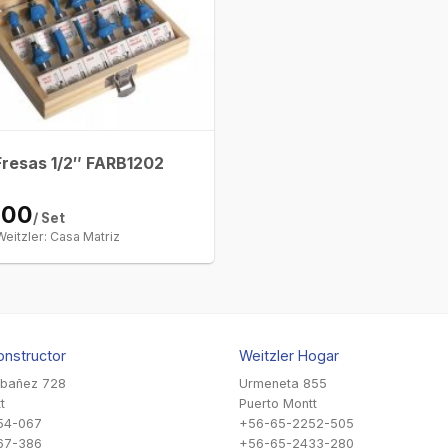
Fresas 1/2″ FARB1202
700
/ Set
Weitzler: Casa Matriz
onstructor
Weitzler Hogar
Ibañez 728
Urmeneta 855
t
Puerto Montt
54-067
+56-65-2252-505
67-386
+56-65-2433-280