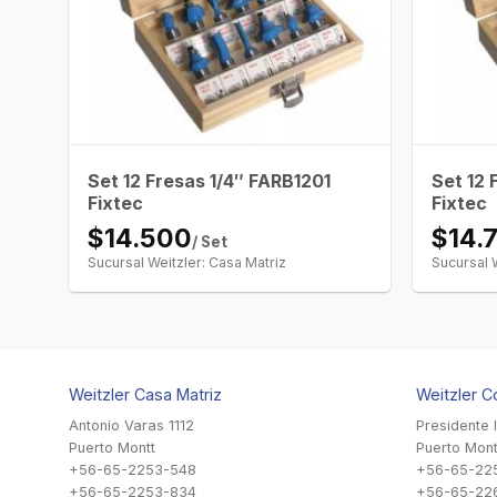
Set 12 Fresas 1/4″ FARB1201
Set 12 
Fixtec
Fixtec
$14.500
$14.
/ Set
Sucursal Weitzler: Casa Matriz
Sucursal 
Weitzler Casa Matriz
Weitzler C
Antonio Varas 1112
Presidente 
Puerto Montt
Puerto Mont
+56-65-2253-548
+56-65-22
+56-65-2253-834
+56-65-22