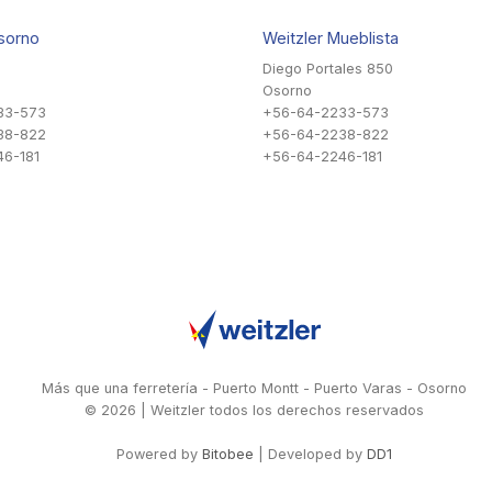
sorno
Weitzler Mueblista
Diego Portales 850
Osorno
33-573
+56-64-2233-573
38-822
+56-64-2238-822
6-181
+56-64-2246-181
Más que una ferretería - Puerto Montt - Puerto Varas - Osorno
© 2026 | Weitzler todos los derechos reservados
Powered by
Bitobee
| Developed by
DD1