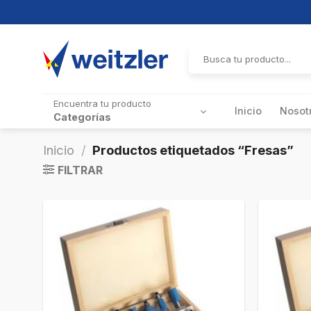
Skip
to
Buscar
por:
content
Encuentra tu producto
Inicio
Nosot
Categorías
Inicio
/
Productos etiquetados “Fresas”
FILTRAR