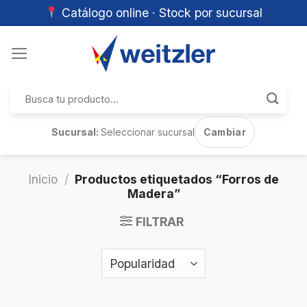
Catálogo online · Stock por sucursal
Skip
to
content
Buscar
por:
Sucursal:
Seleccionar sucursal
Cambiar
Inicio
/
Productos etiquetados “Forros de
Madera”
FILTRAR