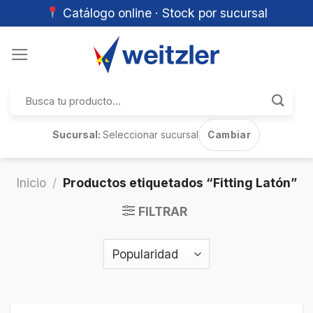
Catálogo online · Stock por sucursal
Skip
to
content
Buscar
por:
Sucursal:
Seleccionar sucursal
Cambiar
Inicio
/
Productos etiquetados “Fitting Latón”
FILTRAR