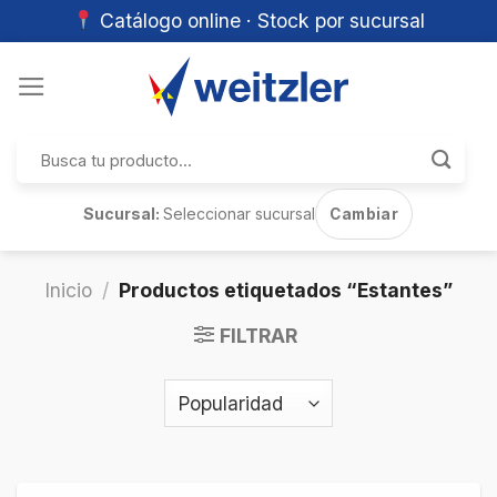
Catálogo online · Stock por sucursal
Skip
to
content
Buscar
por:
Sucursal:
Seleccionar sucursal
Cambiar
Inicio
/
Productos etiquetados “Estantes”
FILTRAR