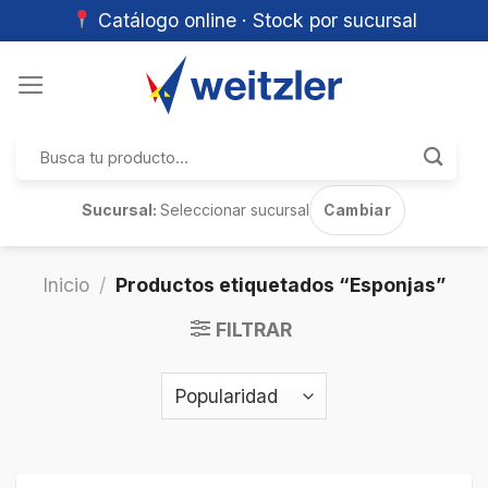
Catálogo online · Stock por sucursal
Skip
to
content
Buscar
por:
Sucursal:
Seleccionar sucursal
Cambiar
Inicio
/
Productos etiquetados “Esponjas”
FILTRAR