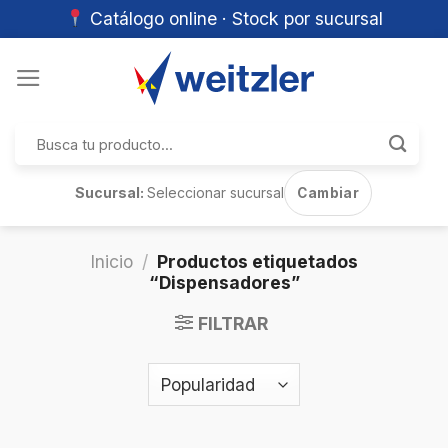
Catálogo online · Stock por sucursal
Skip
to
content
Buscar
por:
Sucursal:
Seleccionar sucursal
Cambiar
Inicio
/
Productos etiquetados
“Dispensadores”
FILTRAR