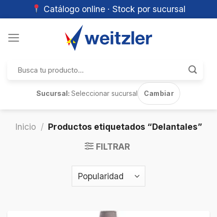
Catálogo online · Stock por sucursal
Skip
to
content
Buscar
por:
Sucursal:
Seleccionar sucursal
Cambiar
Inicio
/
Productos etiquetados “Delantales”
FILTRAR