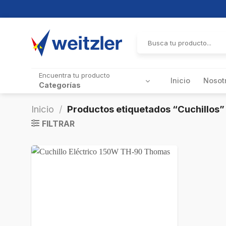
Skip
to
Buscar
por:
content
Encuentra tu producto
Inicio
Nosot
Categorías
Inicio
/
Productos etiquetados “Cuchillos”
FILTRAR