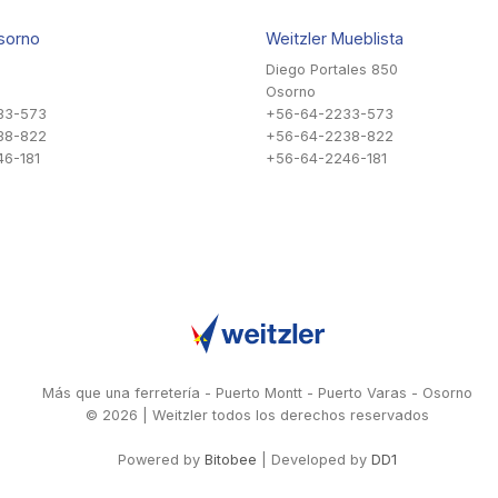
sorno
Weitzler Mueblista
Diego Portales 850
Osorno
33-573
+56-64-2233-573
38-822
+56-64-2238-822
6-181
+56-64-2246-181
Más que una ferretería - Puerto Montt - Puerto Varas - Osorno
© 2026 | Weitzler todos los derechos reservados
Powered by
Bitobee
| Developed by
DD1