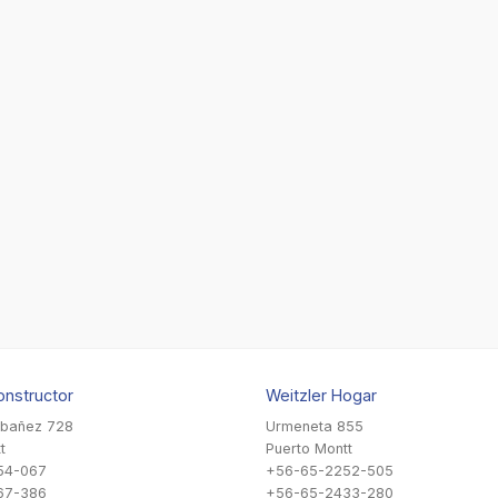
onstructor
Weitzler Hogar
Ibañez 728
Urmeneta 855
t
Puerto Montt
54-067
+56-65-2252-505
67-386
+56-65-2433-280