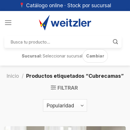
Catálogo online · Stock por sucursal
Skip
to
content
Buscar
por:
Sucursal:
Seleccionar sucursal
Cambiar
Inicio
/
Productos etiquetados “Cubrecamas”
FILTRAR