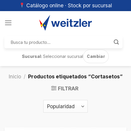
Catálogo online · Stock por sucursal
Skip
to
content
Buscar
por:
Sucursal:
Seleccionar sucursal
Cambiar
Inicio
/
Productos etiquetados “Cortasetos”
FILTRAR