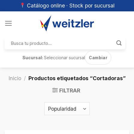
Catálogo online · Stock por sucursal
Skip
to
content
Buscar
por:
Sucursal:
Seleccionar sucursal
Cambiar
Inicio
/
Productos etiquetados “Cortadoras”
FILTRAR