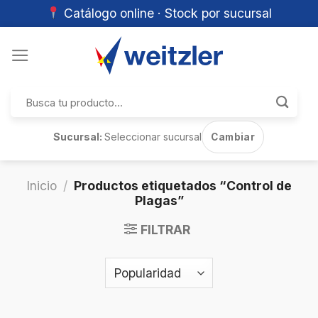
Catálogo online · Stock por sucursal
Skip
to
content
Buscar
por:
Sucursal:
Seleccionar sucursal
Cambiar
Inicio
/
Productos etiquetados “Control de
Plagas”
FILTRAR