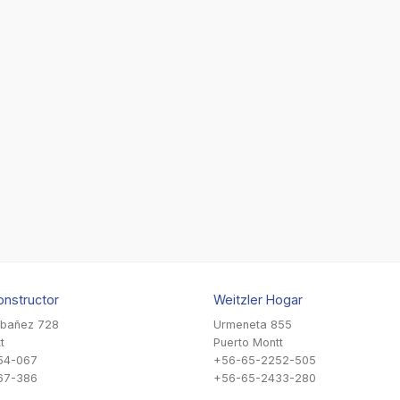
onstructor
Weitzler Hogar
Ibañez 728
Urmeneta 855
t
Puerto Montt
54-067
+56-65-2252-505
67-386
+56-65-2433-280