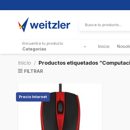
Skip
to
Buscar
por:
content
Encuentra tu producto
Inicio
Nosot
Categorías
Inicio
/
Productos etiquetados “Computac
FILTRAR
Precio Internet