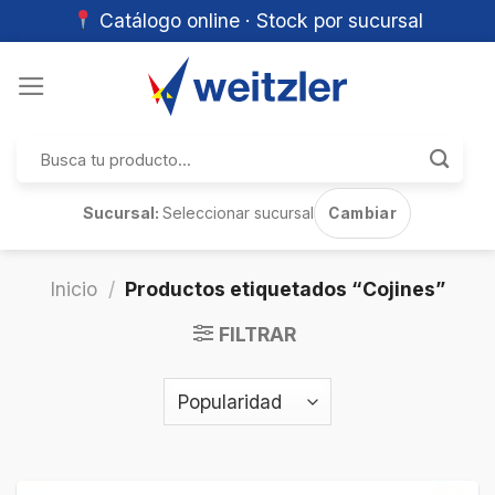
Catálogo online · Stock por sucursal
Skip
to
content
Buscar
por:
Sucursal:
Seleccionar sucursal
Cambiar
Inicio
/
Productos etiquetados “Cojines”
FILTRAR