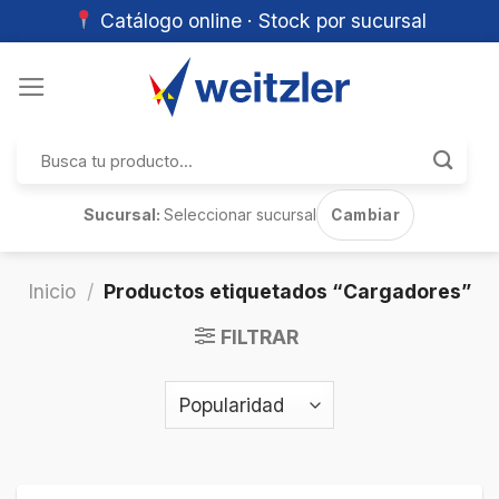
Catálogo online · Stock por sucursal
Skip
to
content
Buscar
por:
Sucursal:
Seleccionar sucursal
Cambiar
Inicio
/
Productos etiquetados “Cargadores”
FILTRAR