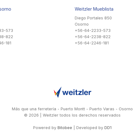
sorno
Weitzler Mueblista
Diego Portales 850
Osorno
33-573
+56-64-2233-573
38-822
+56-64-2238-822
6-181
+56-64-2246-181
Más que una ferretería - Puerto Montt - Puerto Varas - Osorno
© 2026 | Weitzler todos los derechos reservados
Powered by
Bitobee
| Developed by
DD1