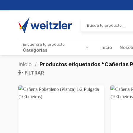
Skip
to
Buscar
por:
content
Encuentra tu producto
Inicio
Nosot
Categorías
Inicio
/
Productos etiquetados “Cañerías Po
FILTRAR