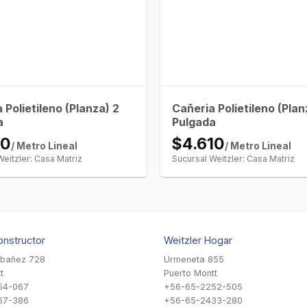
 Polietileno (Planza) 2
Cañeria Polietileno (Plan
a
Pulgada
50
$4.610
/ Metro Lineal
/ Metro Lineal
Weitzler: Casa Matriz
Sucursal Weitzler: Casa Matriz
onstructor
Weitzler Hogar
Ibañez 728
Urmeneta 855
t
Puerto Montt
54-067
+56-65-2252-505
67-386
+56-65-2433-280