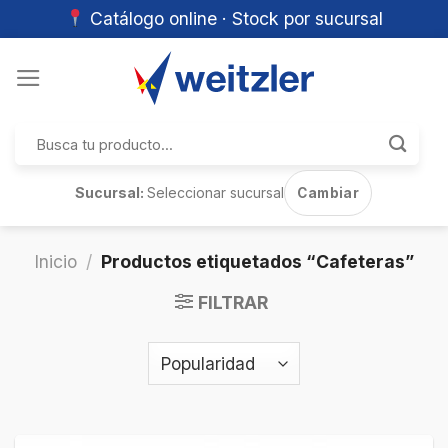
Catálogo online · Stock por sucursal
Skip
to
content
Buscar
por:
Sucursal:
Seleccionar sucursal
Cambiar
Inicio
/
Productos etiquetados “Cafeteras”
FILTRAR