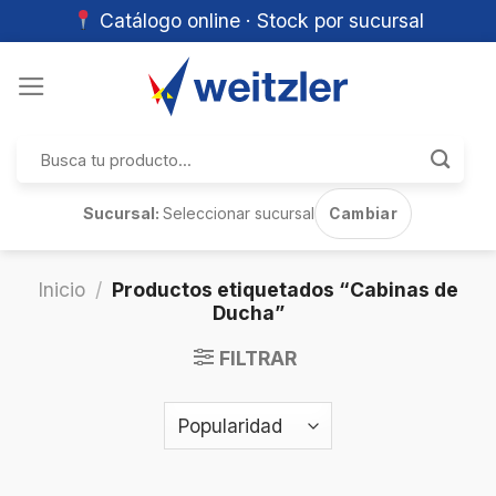
Catálogo online · Stock por sucursal
Skip
to
content
Buscar
por:
Sucursal:
Seleccionar sucursal
Cambiar
Inicio
/
Productos etiquetados “Cabinas de
Ducha”
FILTRAR