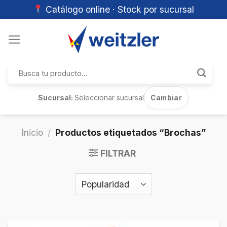
Catálogo online · Stock por sucursal
Skip
to
content
Buscar
por:
Sucursal:
Seleccionar sucursal
Cambiar
Inicio
/
Productos etiquetados “Brochas”
FILTRAR